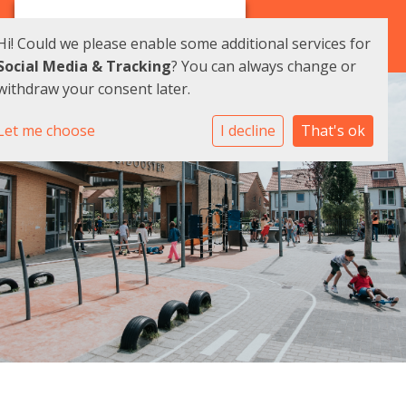
Hi! Could we please enable some additional services for
Social Media & Tracking
? You can always change or
withdraw your consent later.
Let me choose
I decline
That's ok