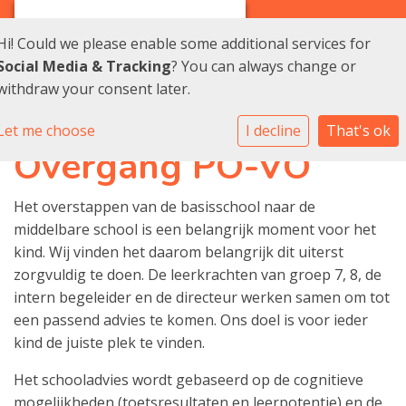
Hi! Could we please enable some additional services for
Social Media & Tracking
? You can always change or
withdraw your consent later.
Let me choose
I decline
That's ok
Overgang PO-VO
Het overstappen van de basisschool naar de
middelbare school is een belangrijk moment voor het
kind. Wij vinden het daarom belangrijk dit uiterst
zorgvuldig te doen. De leerkrachten van groep 7, 8, de
intern begeleider en de directeur werken samen om tot
een passend advies te komen. Ons doel is voor ieder
kind de juiste plek te vinden.
Het schooladvies wordt gebaseerd op de cognitieve
mogelijkheden (toetsresultaten en leerpotentie) en de